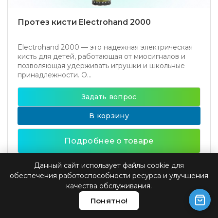
Протез кисти Electrohand 2000
Electrohand 2000 — это надежная электрическая
кисть для детей, работающая от миосигналов и
позволяющая удерживать игрушки и школьные
принадлежности. О...
Задать вопрос
В корзину
Подробнее о товаре
Данный сайт использует файлы cookie для
обеспечения работоспособности ресурса и улучшения
Бионические кисти и системы
качества обслуживания.
Понятно!