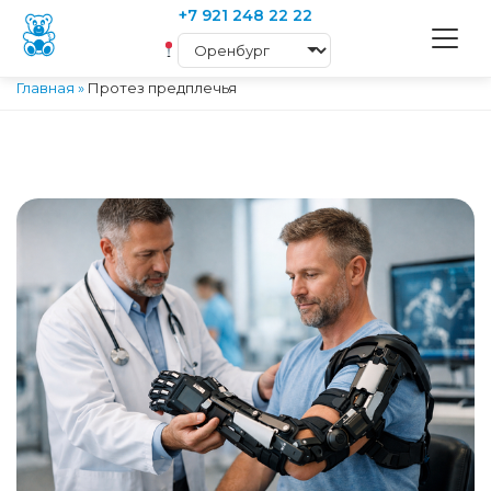
+7 921 248 22 22
Главная
»
Протез предплечья