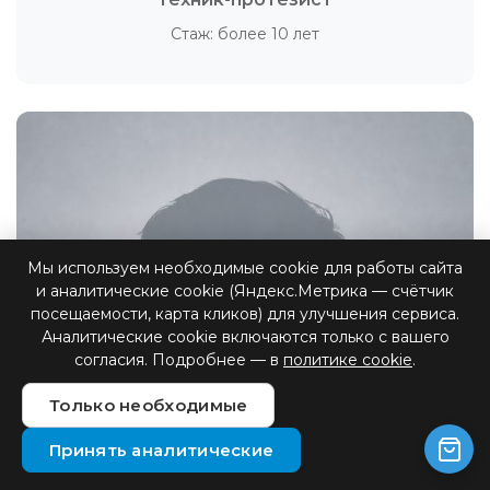
Стаж: более 10 лет
Мы используем необходимые cookie для работы сайта
и аналитические cookie (Яндекс.Метрика — счётчик
посещаемости, карта кликов) для улучшения сервиса.
Аналитические cookie включаются только с вашего
согласия. Подробнее — в
политике cookie
.
Антон Васильевич
Техник-протезист
Только необходимые
Стаж: более 5 лет
Принять аналитические