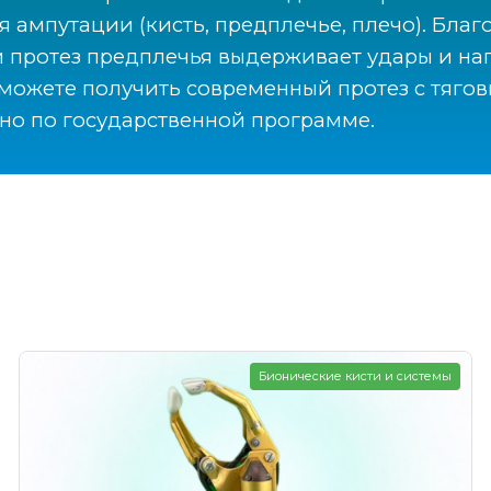
я ампутации (кисть, предплечье, плечо). Бла
й протез предплечья выдерживает удары и наг
ы можете получить современный протез с тяго
тно по государственной программе.
Бионические кисти и системы