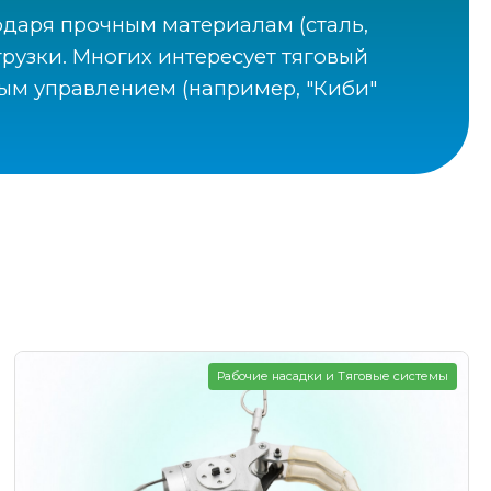
годаря прочным материалам (сталь,
рузки. Многих интересует тяговый
вым управлением (например, "Киби"
Рабочие насадки и Тяговые системы