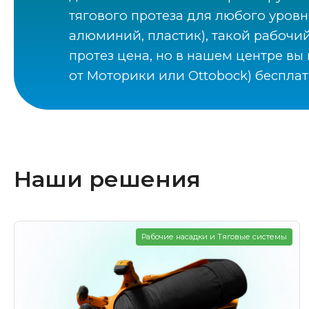
тягового протеза для любого уровн
алюминий, пластик), такой рабочи
протез цена, но в нашем центре в
от Моторики или Ottobock) беспла
Наши решения
Рабочие насадки и Тяговые системы