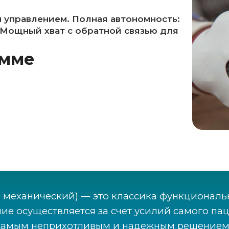
 управлением. Полная автономность:
. Мощный хват с обратной связью для
амме
 механический) — это классика функциональн
ие осуществляется за счет усилий самого пац
 самым неприхотливым и надежным решением