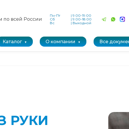
Пн-Пт
|
9:00-19:00
м по всей России
Сб
|
9:00-18:00
Вс
|
Выходной
Каталог
О компании
Все докуме
З РУКИ